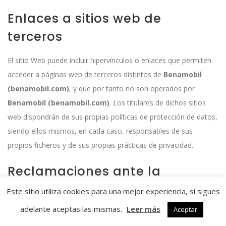
Enlaces a sitios web de
terceros
El sitio Web puede incluir hipervínculos o enlaces que permiten
acceder a páginas web de terceros distintos de
Benamobil
(benamobil.com)
, y que por tanto no son operados por
Benamobil (benamobil.com)
. Los titulares de dichos sitios
web dispondrán de sus propias políticas de protección de datos,
siendo ellos mismos, en cada caso, responsables de sus
propios ficheros y de sus propias prácticas de privacidad.
Reclamaciones ante la
autoridad de control
Este sitio utiliza cookies para una mejor experiencia, si sigues
adelante aceptas las mismas.
Leer más
Aceptar
En caso de que el usuario considere que existe un problema o